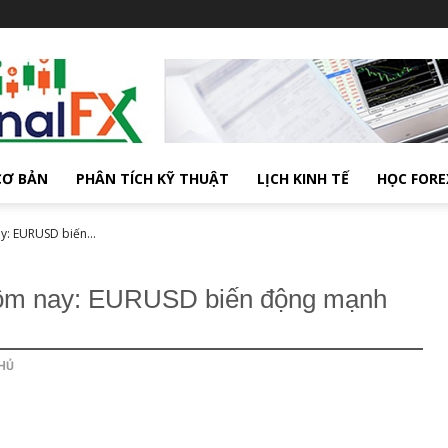
CƠ BẢN
PHÂN TÍCH KỸ THUẬT
LỊCH KINH TẾ
HỌC FORE
y: EURUSD biến...
t hôm nay: EURUSD biến động mạnh
HỦ