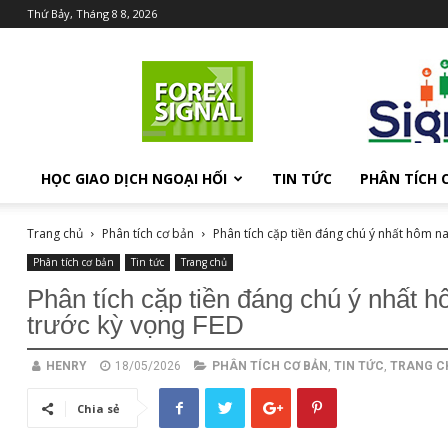
Thứ Bảy, Tháng 8 8, 2026
Chia
sẻ
kiến
thức
Forex
HỌC GIAO DỊCH NGOẠI HỐI
TIN TỨC
PHÂN TÍCH 
Trang chủ
Phân tích cơ bản
Phân tích cặp tiền đáng chú ý nhất hôm na
Phân tích cơ bản
Tin tức
Trang chủ
Phân tích cặp tiền đáng chú ý nhấ
trước kỳ vọng FED
HENRY
18/05/2026
PHÂN TÍCH CƠ BẢN
,
TIN TỨC
,
TRANG C
Chia sẻ