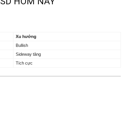
USD HÔM NAY
Xu hướng
Bullish
Sideway tăng
Tích cực