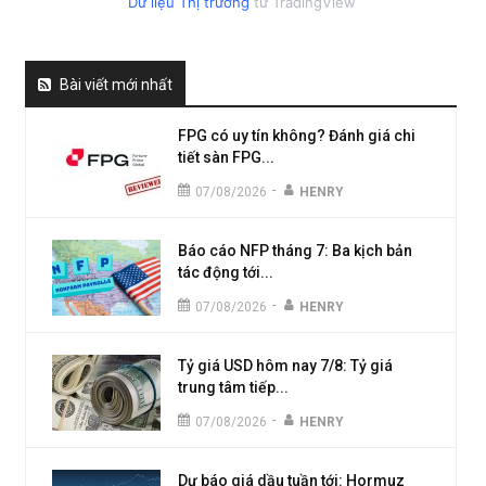
Dữ liệu Thị trường
từ TradingView
Bài viết mới nhất
FPG có uy tín không? Đánh giá chi
tiết sàn FPG...
-
07/08/2026
HENRY
Báo cáo NFP tháng 7: Ba kịch bản
tác động tới...
-
07/08/2026
HENRY
Tỷ giá USD hôm nay 7/8: Tỷ giá
trung tâm tiếp...
-
07/08/2026
HENRY
Dự báo giá dầu tuần tới: Hormuz