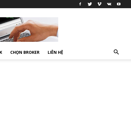
X
CHỌN BROKER
LIÊN HỆ