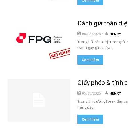
Xem thêm
Đánh giá toàn diện
-
06/08/2026
HENRY
Trong bối cảnh thị trường tài 
tranh gay gắt. Giữa...
Xem thêm
Giấy phép & tính 
-
05/08/2026
HENRY
Trong thị trường Forex đầy cạ
hàng đầu...
Xem thêm