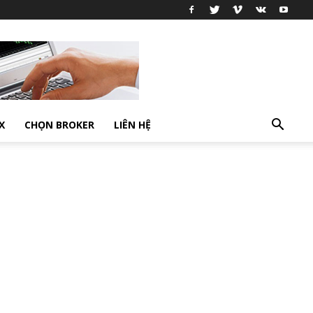
X
CHỌN BROKER
LIÊN HỆ