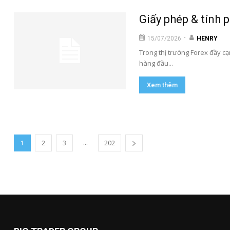
Giấy phép & tính 
-
15/07/2026
HENRY
Trong thị trường Forex đầy cạ
hàng đầu...
Xem thêm
...
1
2
3
202