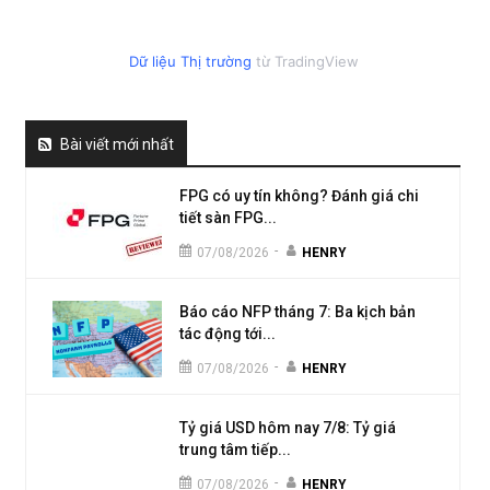
Dữ liệu Thị trường
từ TradingView
Bài viết mới nhất
FPG có uy tín không? Đánh giá chi
tiết sàn FPG...
-
07/08/2026
HENRY
Báo cáo NFP tháng 7: Ba kịch bản
tác động tới...
-
07/08/2026
HENRY
Tỷ giá USD hôm nay 7/8: Tỷ giá
trung tâm tiếp...
-
07/08/2026
HENRY