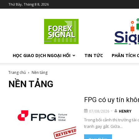
Thứ Bảy, Tháng 8 8, 2026
Chia
sẻ
kiến
thức
Forex
HỌC GIAO DỊCH NGOẠI HỐI
TIN TỨC
PHÂN TÍCH 
Trang chủ
Nền tảng
NỀN TẢNG
FPG có uy tín khô
-
07/08/2026
HENRY
Trong bối cảnh thị trường tài 
tranh gay gắt. Giữa...