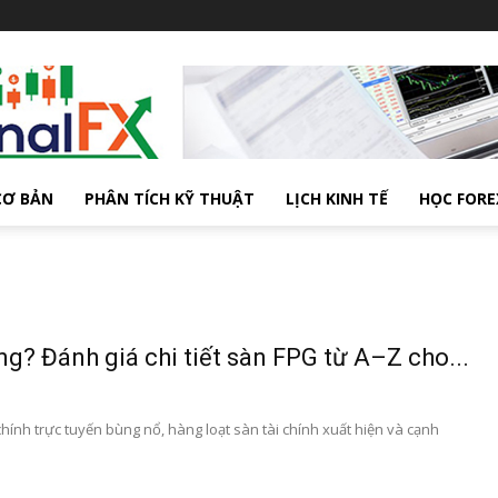
CƠ BẢN
PHÂN TÍCH KỸ THUẬT
LỊCH KINH TẾ
HỌC FORE
ng? Đánh giá chi tiết sàn FPG từ A–Z cho...
chính trực tuyến bùng nổ, hàng loạt sàn tài chính xuất hiện và cạnh