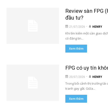
Review sàn FPG (Fo
đầu tư?
-
21/07/2026
HENRY
Khi tìm kiếm một sàn giao dịc
có đáng tin...
Xem thêm
FPG có uy tín khô
-
20/07/2026
HENRY
Trong bối cảnh thị trường tài 
tranh gay gắt. Giữa...
Xem thêm