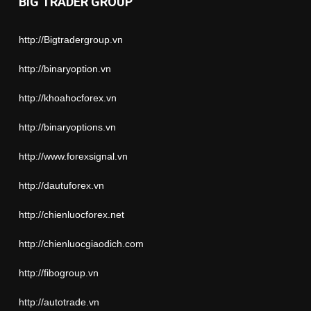
BIG TRADER GROUP
http://Bigtradergroup.vn
http://binaryoption.vn
http://khoahocforex.vn
http://binaryoptions.vn
http://www.forexsignal.vn
http://dautuforex.vn
http://chienluocforex.net
http://chienluocgiaodich.com
http://fibogroup.vn
http://autotrade.vn