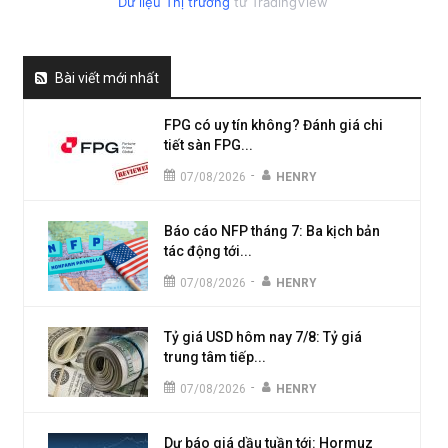
Dữ liệu Thị trường
từ TradingView
Bài viết mới nhất
FPG có uy tín không? Đánh giá chi
tiết sàn FPG...
-
07/08/2026
HENRY
Báo cáo NFP tháng 7: Ba kịch bản
tác động tới...
-
07/08/2026
HENRY
Tỷ giá USD hôm nay 7/8: Tỷ giá
trung tâm tiếp...
-
07/08/2026
HENRY
Dự báo giá dầu tuần tới: Hormuz