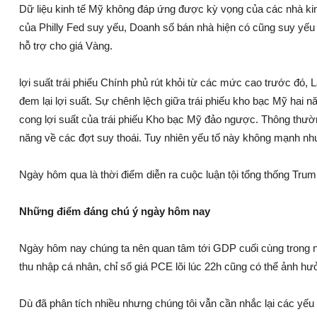
Dữ liệu kinh tế Mỹ không đáp ứng được kỳ vọng của các nhà kinh
của Philly Fed suy yếu, Doanh số bán nhà hiện có cũng suy yếu 
hỗ trợ cho giá Vàng.
lợi suất trái phiếu Chính phủ rút khỏi từ các mức cao trước đó, 
đem lại lợi suất. Sự chênh lệch giữa trái phiếu kho bạc Mỹ hai 
cong lợi suất của trái phiếu Kho bạc Mỹ đảo ngược. Thông thường
năng về các đợt suy thoái. Tuy nhiên yếu tố này không mạnh như
Ngày hôm qua là thời điểm diễn ra cuộc luận tội tổng thống Trump
Những điểm đáng chú ý ngày hôm nay
Ngày hôm nay chúng ta nên quan tâm tới GDP cuối cùng trong n
thu nhập cá nhân, chỉ số giá PCE lõi lúc 22h cũng có thể ảnh hưở
Dù đã phân tích nhiều nhưng chúng tôi vẫn cần nhắc lại các yếu t