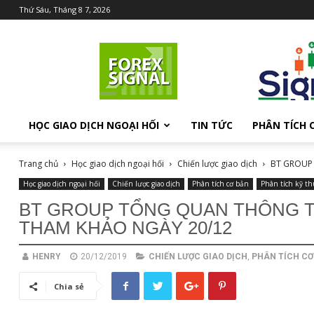
Thứ Sáu, Tháng 8 7, 2026
Chia
sẻ
kiến
thức
Forex
HỌC GIAO DỊCH NGOẠI HỐI
TIN TỨC
PHÂN TÍCH 
Trang chủ
Học giao dịch ngoại hối
Chiến lược giao dịch
BT GROUP 
Học giao dịch ngoại hối
Chiến lược giao dịch
Phân tích cơ bản
Phân tích kỹ th
BT GROUP TỔNG QUAN THÔNG T
THAM KHẢO NGÀY 20/12
HENRY
20/12/2019
CHIẾN LƯỢC GIAO DỊCH
,
PHÂN TÍCH CƠ
Chia sẻ