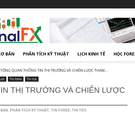
CƠ BẢN
PHÂN TÍCH KỸ THUẬT
LỊCH KINH TẾ
HỌC FORE
TỔNG QUAN THÔNG TIN THỊ TRƯỜNG VÀ CHIẾN LƯỢC THAM...
uật
Tin forex
Tin tức
IN THỊ TRƯỜNG VÀ CHIẾN LƯỢC
 BẢN
,
PHÂN TÍCH KỸ THUẬT
,
TIN FOREX
,
TIN TỨC