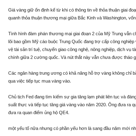
Giá vàng giữ ổn định kể từ khi có thông tin về thỏa thuận giai đ
quanh thỏa thuận thương mại giữa Bắc Kinh và Washington, vố
Tình hình đàm phán thương mại giai đoạn 2 của Mỹ Trung vẫn chư
lõi bao gồm Mỹ cáo buộc Trung Quốc đang trợ cấp công nghiệp 
vệ tài sản trí tuệ, chuyển giao công nghệ, nông nghiệp, dịch vụ t
chính giữa 2 cường quốc. Và nút thắt này vẫn chưa được tháo 
Các ngân hàng trung ương có khả năng hỗ trợ vàng không chỉ b
qua việc tiếp tục mua vàng vào.
Chủ tịch Fed đang tìm kiếm sự gia tăng lạm phát liên tục và đáng 
suất thực và tiếp tục tăng giá vàng vào năm 2020. Ông đưa ra q
đưa ra quan điểm ủng hộ QE4.
một yếu tố nữa nhưng có phần yếu hơn là sang đầu năm mới nh