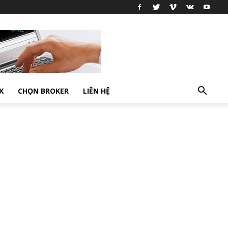
X
CHỌN BROKER
LIÊN HỆ