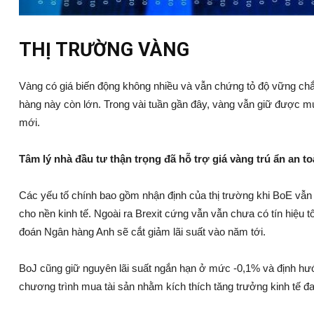
THỊ TRƯỜNG VÀNG
Vàng có giá biến động không nhiều và vẫn chứng tỏ độ vững chắc
hàng này còn lớn. Trong vài tuần gần đây, vàng vẫn giữ được m
mới.
Tâm lý nhà đầu tư thận trọng đã hỗ trợ giá vàng trú ẩn an 
Các yếu tố chính bao gồm nhận định của thị trường khi BoE vẫn 
cho nền kinh tế. Ngoài ra Brexit cứng vẫn vẫn chưa có tín hiệu t
đoán Ngân hàng Anh sẽ cắt giảm lãi suất vào năm tới.
BoJ cũng giữ nguyên lãi suất ngắn hạn ở mức -0,1% và định hướng
chương trình mua tài sản nhằm kích thích tăng trưởng kinh tế 