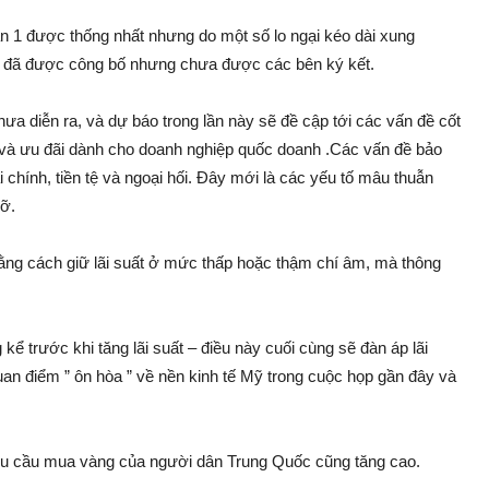
oạn 1 được thống nhất nhưng do một số lo ngại kéo dài xung
n đã được công bố nhưng chưa được các bên ký kết.
a diễn ra, và dự báo trong lần này sẽ đề cập tới các vấn đề cốt
và ưu đãi dành cho doanh nghiệp quốc doanh .Các vấn đề bảo
ài chính, tiền tệ và ngoại hối. Đây mới là các yếu tố mâu thuẫn
gỡ.
ằng cách giữ lãi suất ở mức thấp hoặc thậm chí âm, mà thông
kể trước khi tăng lãi suất – điều này cuối cùng sẽ đàn áp lãi
uan điểm ” ôn hòa ” về nền kinh tế Mỹ trong cuộc họp gần đây và
u cầu mua vàng của người dân Trung Quốc cũng tăng cao.