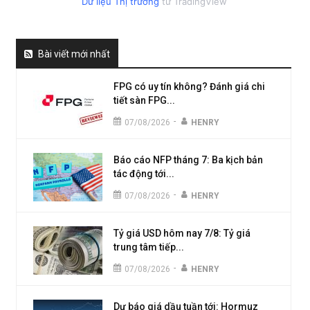
Dữ liệu Thị trường
từ TradingView
Bài viết mới nhất
FPG có uy tín không? Đánh giá chi
tiết sàn FPG...
-
07/08/2026
HENRY
Báo cáo NFP tháng 7: Ba kịch bản
tác động tới...
-
07/08/2026
HENRY
Tỷ giá USD hôm nay 7/8: Tỷ giá
trung tâm tiếp...
-
07/08/2026
HENRY
Dự báo giá dầu tuần tới: Hormuz