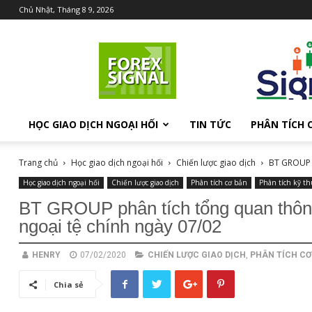
Chủ Nhật, Tháng 8 9, 2026
Chia
sẻ
kiến
thức
Forex
HỌC GIAO DỊCH NGOẠI HỐI
TIN TỨC
PHÂN TÍCH 
Trang chủ
Học giao dịch ngoại hối
Chiến lược giao dịch
BT GROUP p
Học giao dịch ngoại hối
Chiến lược giao dịch
Phân tích cơ bản
Phân tích kỹ th
BT GROUP phân tích tổng quan thông
ngoại tệ chính ngày 07/02
HENRY
07/02/2020
CHIẾN LƯỢC GIAO DỊCH
,
PHÂN TÍCH CƠ
Chia sẻ