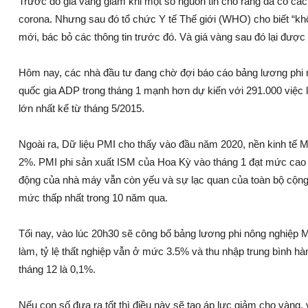
Trước đó giá vàng giảm khi một số nguồn tin cho rằng đã có các
corona. Nhưng sau đó tổ chức Y tế Thế giới (WHO) cho biết “khôn
mới, bác bỏ các thông tin trước đó. Và giá vàng sau đó lại được
Hôm nay, các nhà đầu tư đang chờ đợi báo cáo bảng lương phi
quốc gia ADP trong tháng 1 mạnh hơn dự kiến với 291.000 việc 
lớn nhất kể từ tháng 5/2015.
Ngoài ra, Dữ liệu PMI cho thấy vào đầu năm 2020, nền kinh tế 
2%. PMI phi sản xuất ISM của Hoa Kỳ vào tháng 1 đạt mức cao mớ
động của nhà máy vẫn còn yếu và sự lạc quan của toàn bộ cộng đ
mức thấp nhất trong 10 năm qua.
Tối nay, vào lúc 20h30 sẽ công bố bảng lương phi nông nghiệp
làm, tỷ lệ thất nghiệp vẫn ở mức 3.5% và thu nhập trung bình h
tháng 12 là 0,1%.
Nếu con số đưa ra tốt thì điều này sẽ tạo áp lực giảm cho vàng, 