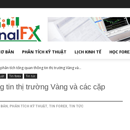
CƠ BẢN
PHÂN TÍCH KỸ THUẬT
LỊCH KINH TẾ
HỌC FORE
hân tích tổng quan thông tin thị trường Vàng và...
uật
Tin forex
Tin tức
 tin thị trường Vàng và các cặp
 BẢN
,
PHÂN TÍCH KỸ THUẬT
,
TIN FOREX
,
TIN TỨC