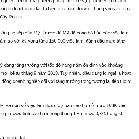
 nghiên cứu tìm ra phương pháp ức chế sự phát triển của virut
g có loại thuốc đặc trị hiệu quả nào” đối với chủng virus corona
 đẩy lên cao.
 nông nghiệp của Mỹ. Trước đó Mỹ đã công bố báo cáo việc làm
làm so với kỳ vọng tăng 150.000 việc làm, đánh dấu mức tăng
Mỹ đang tăng trưởng với tốc độ hàng năm ổn định vào khoảng
i kể từ tháng 8 năm 2019. Tuy nhiên, điều đáng lo ngại là hoạt
ồng doanh nghiệp đối với tăng trưởng trong tương lai tiếp tục ở
 Mỹ, và con số việc làm được dự báo cao hơn ở mức 163K việc
àng giờ ước tính cao hơn trong tháng 1 với mức 0,3% trong khi
và ngược lại.