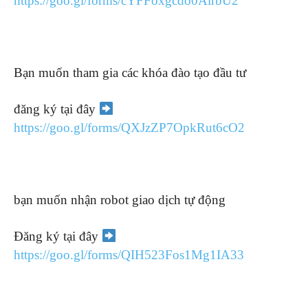
https://goo.gl/forms/cYFFoxgcdo0AlrbU2
Bạn muốn tham gia các khóa đào tạo đầu tư
đăng ký tại đây
https://goo.gl/forms/QXJzZP7OpkRut6cO2
bạn muốn nhận robot giao dịch tự động
Đăng ký tại đây
https://goo.gl/forms/QIH523Fos1Mg1IA33