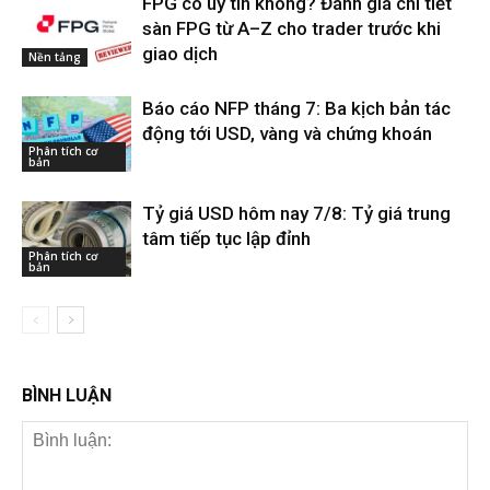
FPG có uy tín không? Đánh giá chi tiết
sàn FPG từ A–Z cho trader trước khi
giao dịch
Nền tảng
Báo cáo NFP tháng 7: Ba kịch bản tác
động tới USD, vàng và chứng khoán
Phân tích cơ
bản
Tỷ giá USD hôm nay 7/8: Tỷ giá trung
tâm tiếp tục lập đỉnh
Phân tích cơ
bản
BÌNH LUẬN