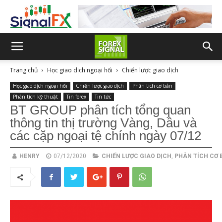
Trang chủ
Học giao dịch ngoại hối
Chiến lược giao dịch
Học giao dịch ngoại hối
Chiến lược giao dịch
Phân tích cơ bản
Phân tích kỹ thuật
Tin forex
Tin tức
BT GROUP phân tích tổng quan
thông tin thị trường Vàng, Dầu và
các cặp ngoại tệ chính ngày 07/12
HENRY
07/12/2020
CHIẾN LƯỢC GIAO DỊCH
,
PHÂN TÍCH CƠ 