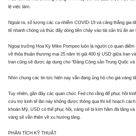
lệ việc làm.
Ngoài ra, số lượng các ca nhiễm COVID-19 và căng thẳng gia t
tế nhanh chóng và thúc đẩy dòng tiền chảy vào tài sản trú ẩn an
Ngoại trưởng Hoa Kỳ Mike Pompeo luôn là người có quan điểm c
về thỏa thuận thương mại 25 năm trị giá 400 tỷ USD giữa Iran v
Iran cũng sẽ được áp dụng cho “Đảng Cộng sản Trung Quốc và 
Nhìn chung các tin tức hiện nay vẫn đang ủng hộ cho giá vàng t
Tuy nhiên, gần đây các quan chức Fed cho rằng để phục hồi kinh t
cứu trợ kinh tế lần này không được thông qua thì kế hoạch cách 
khoán Mỹ, USD có thể phục hồi, vàng sẽ bị kìm hãm đà tăng và 
vàng sẽ vẫn thiên về xu hướng tăng.
PHÂN TÍCH KỸ THUẬT