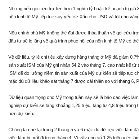
Nhưng nếu gói cứu trợ lớn hơn 1 nghìn tỷ hoặc kế hoạch trị giá
nền kinh tế Mỹ tiếp tục suy yếu => Xấu cho USD và tốt cho vàng
Nếu chính phủ Mỹ không thể đạt được thỏa thuận về gói cứu trợ 
đầu tư sẽ lo lắng về quá trình phục hồi của nền kinh tế Mỹ có thể
Về dữ liệu, tỷ lệ chi tiêu xây dựng hàng tháng ở Mỹ đã giảm 0,7
sản xuất ISM của Mỹ ghi nhận 54,2 vào tháng 7, cao nhất kể từ 
ISM để đo lường niềm tin sản xuất của Mỹ dự kiến sẽ tiếp tục ch
mặc dù dữ liệu khảo sát tháng 7 được cải thiện so với tháng 6, 
Dữ liệu quan trọng cho Mỹ trong tuần này sẽ là báo cáo việc là
nghiệp dự kiến sẽ tăng khoảng 1,25 triệu, tăng từ 4,8 triệu trong 
hơn dự kiến.
Chúng ta nhớ lại trong 2 tháng 5 và 6 mặc dù dữ liệu việc làm 
việc làm bị mất đi trong tháng 4. Vì vậy con số 1,25 triệu việc l