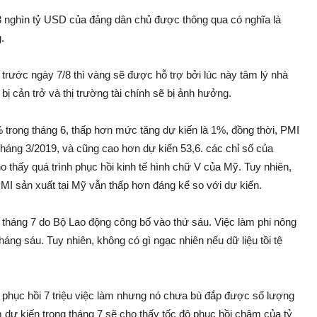
 3 nghìn tỷ USD của đảng dân chủ được thông qua có nghĩa là
.
trước ngày 7/8 thì vàng sẽ được hỗ trợ bởi lúc này tâm lý nhà
 bị cản trở và thị trường tài chính sẽ bị ảnh hưởng.
% trong tháng 6, thấp hơn mức tăng dự kiến là 1%, đồng thời, PMI
tháng 3/2019, và cũng cao hơn dự kiến 53,6. các chỉ số của
o thấy quá trình phục hồi kinh tế hình chữ V của Mỹ. Tuy nhiên,
PMI sản xuất tại Mỹ vẫn thấp hơn đáng kể so với dự kiến.
m tháng 7 do Bộ Lao động công bố vào thứ sáu. Việc làm phi nông
tháng sáu. Tuy nhiên, không có gì ngạc nhiên nếu dữ liệu tồi tệ
đã phục hồi 7 triệu việc làm nhưng nó chưa bù đắp được số lượng
àm dự kiến trong tháng 7 sẽ cho thấy tốc độ phục hồi chậm của tỷ