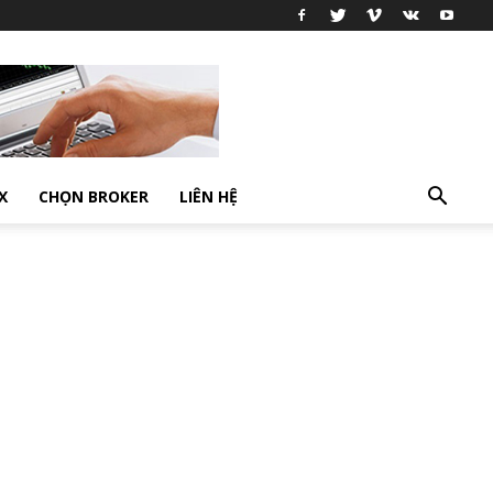
X
CHỌN BROKER
LIÊN HỆ