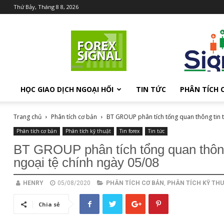
Thứ Bảy, Tháng 8 8, 2026
Chia
sẻ
kiến
thức
Forex
HỌC GIAO DỊCH NGOẠI HỐI
TIN TỨC
PHÂN TÍCH 
Trang chủ
Phân tích cơ bản
BT GROUP phân tích tổng quan thông tin th
Phân tích cơ bản
Phân tích kỹ thuật
Tin forex
Tin tức
BT GROUP phân tích tổng quan thông
ngoại tệ chính ngày 05/08
HENRY
05/08/2020
PHÂN TÍCH CƠ BẢN
,
PHÂN TÍCH KỸ TH
Chia sẻ