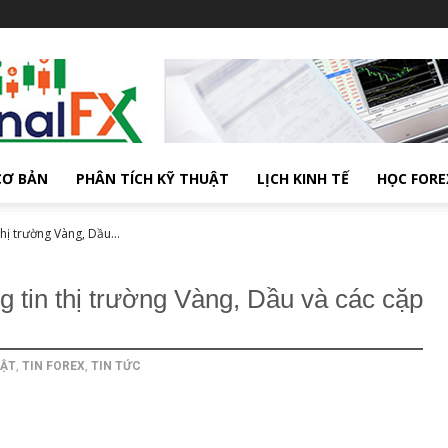
CƠ BẢN
PHÂN TÍCH KỸ THUẬT
LỊCH KINH TẾ
HỌC FORE
ị trường Vàng, Dầu...
 tin thị trường Vàng, Dầu và các cặp
UẬT
,
TIN FOREX
,
TIN TỨC