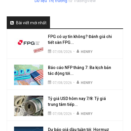
Dữ liệu Thị trường
từ TradingView
Bài viết mới nhất
FPG có uy tín không? Đánh giá chi
tiết sàn FPG...
-
07/08/2026
HENRY
Báo cáo NFP tháng 7: Ba kịch bản
tác động tới...
-
07/08/2026
HENRY
Tỷ giá USD hôm nay 7/8: Tỷ giá
trung tâm tiếp...
-
07/08/2026
HENRY
Dự báo giá dầu tuần tới: Hormuz