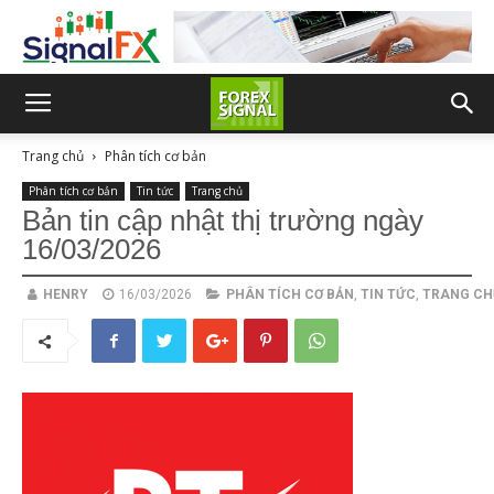
Trang chủ
Phân tích cơ bản
Phân tích cơ bản
Tin tức
Trang chủ
Bản tin cập nhật thị trường ngày
16/03/2026
HENRY
16/03/2026
PHÂN TÍCH CƠ BẢN
,
TIN TỨC
,
TRANG CH