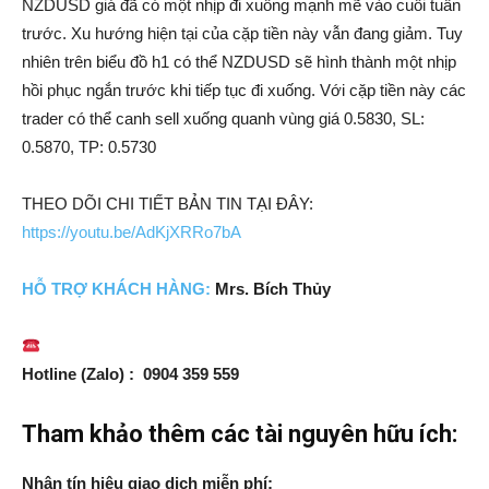
NZDUSD giá đã có một nhịp đi xuống mạnh mẽ vào cuối tuần
trước. Xu hướng hiện tại của cặp tiền này vẫn đang giảm. Tuy
nhiên trên biểu đồ h1 có thể NZDUSD sẽ hình thành một nhịp
hồi phục ngắn trước khi tiếp tục đi xuống. Với cặp tiền này các
trader có thể canh sell xuống quanh vùng giá 0.5830, SL:
0.5870, TP: 0.5730
THEO DÕI CHI TIẾT BẢN TIN TẠI ĐÂY:
https://youtu.be/AdKjXRRo7bA
HỖ TRỢ
KH
ÁCH HÀNG:
Mrs. Bích Thủy
Hotline (Zalo) : 0904 359 559
Tham khảo thêm các tài nguyên hữu ích:
Nhận tín hiệu giao dịch miễn phí: