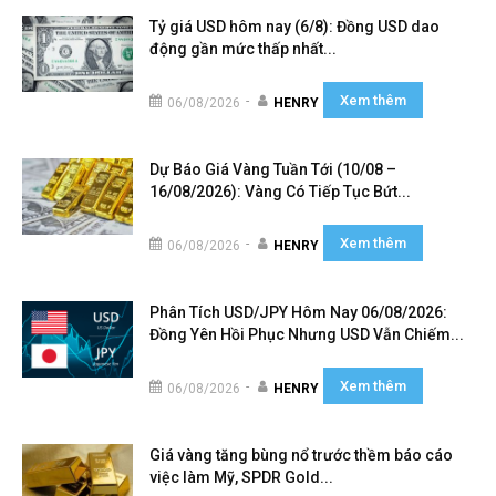
Tỷ giá USD hôm nay (6/8): Đồng USD dao
động gần mức thấp nhất...
Xem thêm
-
06/08/2026
HENRY
Dự Báo Giá Vàng Tuần Tới (10/08 –
16/08/2026): Vàng Có Tiếp Tục Bứt...
Xem thêm
-
06/08/2026
HENRY
Phân Tích USD/JPY Hôm Nay 06/08/2026:
Đồng Yên Hồi Phục Nhưng USD Vẫn Chiếm...
Xem thêm
-
06/08/2026
HENRY
Giá vàng tăng bùng nổ trước thềm báo cáo
việc làm Mỹ, SPDR Gold...