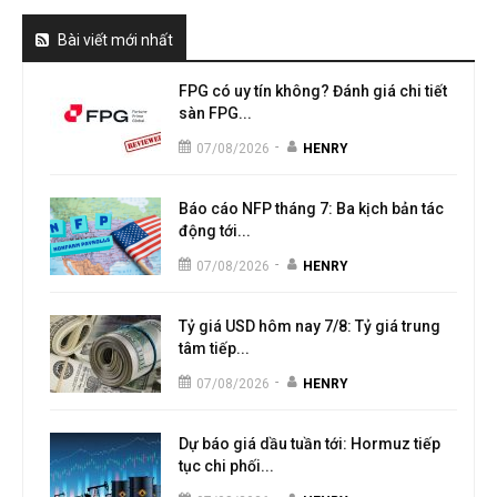
Bài viết mới nhất
FPG có uy tín không? Đánh giá chi tiết
sàn FPG...
-
07/08/2026
HENRY
Báo cáo NFP tháng 7: Ba kịch bản tác
động tới...
-
07/08/2026
HENRY
Tỷ giá USD hôm nay 7/8: Tỷ giá trung
tâm tiếp...
-
07/08/2026
HENRY
Dự báo giá dầu tuần tới: Hormuz tiếp
tục chi phối...