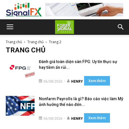
Trang chủ
Trang chủ
Trang 2
TRANG CHỦ
Đánh giá toàn diện sàn FPG: Uy tín thực sự
hay tiềm ẩn rủi...
Xem thêm
-
06/08/2026
HENRY
Nonfarm Payrolls là gì? Báo cáo việc làm Mỹ
ảnh hưởng thế nào đến...
Xem thêm
-
06/08/2026
HENRY