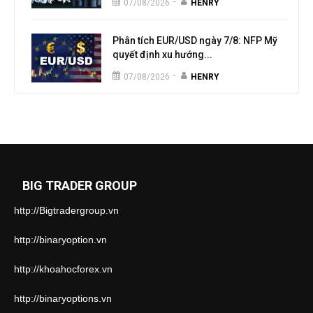
-
07/08/2026
HENRY
Phân tích EUR/USD ngày 7/8: NFP Mỹ
quyết định xu hướng...
-
07/08/2026
HENRY
BIG TRADER GROUP
http://Bigtradergroup.vn
http://binaryoption.vn
http://khoahocforex.vn
http://binaryoptions.vn