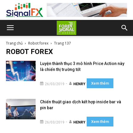
Trang chủ
Robot forex
Trang 137
ROBOT FOREX
Luyện thành thục 3 mô hình Price Action này
là chiến thị trường tốt
Xem thêm
-
26/03/2019
HENRY
Chiến thuật giao dịch kết hợp inside bar và
pin bar
Xem thêm
-
26/03/2019
HENRY