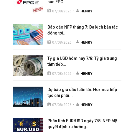
sàn FPG...
-
07/08/2026
HENRY
Báo cáo NFP tháng 7: Ba kịch bản tác
động tới...
-
07/08/2026
HENRY
Tỷ giá USD hôm nay 7/8: Tỷ giá trung
tâm tiếp...
-
07/08/2026
HENRY
Dự báo giá dầu tuần tới: Hormuz tiếp
tục chi phối...
-
07/08/2026
HENRY
Phân tích EUR/USD ngày 7/8: NFP Mỹ
quyết định xu hướng...